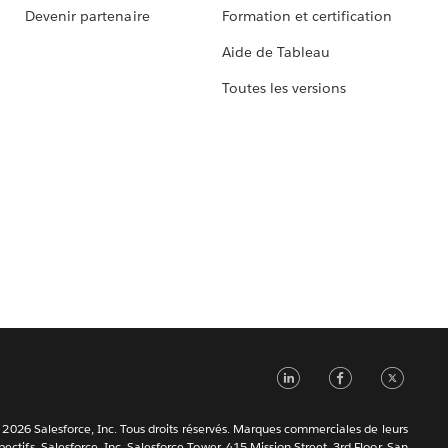
Devenir partenaire
Formation et certification
Aide de Tableau
Toutes les versions
LinkedIn
Faceb
Tw
2026 Salesforce, Inc. Tous droits réservés. Marques commerciales de leurs
ectifs. Salesforce, Inc. Salesforce Tower, 415 Mission Street, 3rd Floor, San