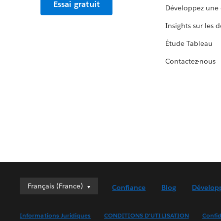
Essai gratuit
Développez une 
Insights sur les 
Étude Tableau
Contactez-nous
Français (France)
Français (France)
Confiance
Blog
Dévelop
Deutsch
English (UK)
Informations Juridiques
CONDITIONS D'UTILISATION
Confid