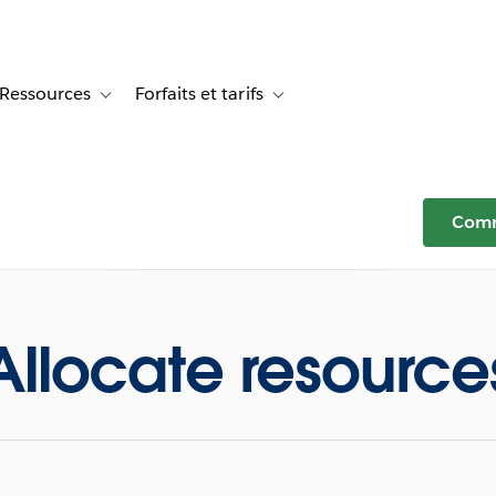
Ressources
Forfaits et tarifs
or Témoignages clients
le sub-navigation for Solutions
Toggle sub-navigation for Ressources
Toggle sub-navigation for Forfaits e
Comm
Allocate resource