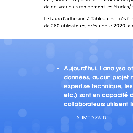
de délivrer plus rapidement les études
Le taux d’adhésion à Tableau est très for
de 260 utilisateurs, prévu pour 2020, a 
Aujourd’hui, l’analyse 
données, aucun projet n
expertise technique, les
etc.) sont en capacité d
collaborateurs utilisent
AHMED ZAIDI