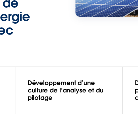
 de
nergie
vec
Développement d’une
culture de l’analyse et du
p
pilotage
a