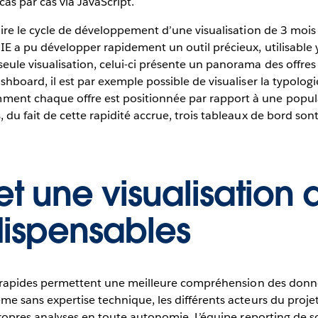
 cas par cas via JavaScript.
duire le cycle de développement d’une visualisation de 3 moi
IE a pu développer rapidement un outil précieux, utilisable 
ule visualisation, celui-ci présente un panorama des offres cl
shboard, il est par exemple possible de visualiser la typolo
nt chaque offre est positionnée par rapport à une populat
 du fait de cette rapidité accrue, trois tableaux de bord so
et une visualisation
ispensables
ion rapides permettent une meilleure compréhension des donné
me sans expertise technique, les différents acteurs du proje
s propres analyses en toute autonomie. L’équipe reporting de