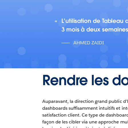
L’utilisation de Tablea
3 mois à deux semaine
AHMED ZAIDI
Rendre les do
Auparavant, la direction grand public d’
dashboards suffisamment intuitifs et inte
satisfaction client. Ce type de dashboard
façon de les cibler via une approche multi