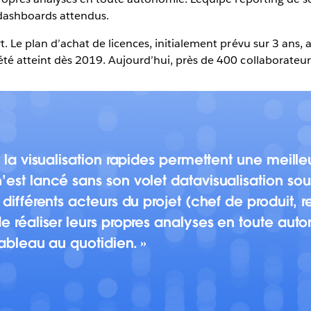
/dashboards attendus.
t. Le plan d’achat de licences, initialement prévu sur 3 ans, a
été atteint dès 2019. Aujourd’hui, près de 400 collaborateur
et la visualisation rapides permettent une meil
’est lancé sans son volet datavisualisation s
 différents acteurs du projet (chef de produit,
e réaliser leurs propres analyses en toute aut
 Tableau au quotidien.