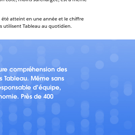
 été atteint en une année et le chiffre
s utilisent Tableau au quotidien.
leure compréhension des
ous Tableau. Même sans
 responsable d’équipe,
onomie. Près de 400