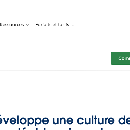
Ressources
Forfaits et tarifs
or Témoignages clients
le sub-navigation for Solutions
Toggle sub-navigation for Ressources
Toggle sub-navigation for Forfaits e
Comm
éveloppe une culture d