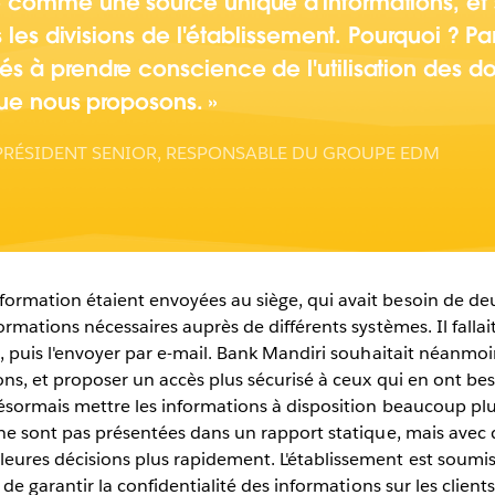
 comme une source unique d'informations, et 
s les divisions de l'établissement. Pourquoi ? 
 à prendre conscience de l'utilisation des do
que nous proposons.
PRÉSIDENT SENIOR, RESPONSABLE DU GROUPE EDM
formation étaient envoyées au siège, qui avait besoin de d
formations nécessaires auprès de différents systèmes. Il falla
l, puis l'envoyer par e-mail. Bank Mandiri souhaitait néanm
ons, et proposer un accès plus sécurisé à ceux qui en ont b
désormais mettre les informations à disposition beaucoup p
 ne sont pas présentées dans un rapport statique, mais avec d
eures décisions plus rapidement. L'établissement est soumis 
 de garantir la confidentialité des informations sur les clients