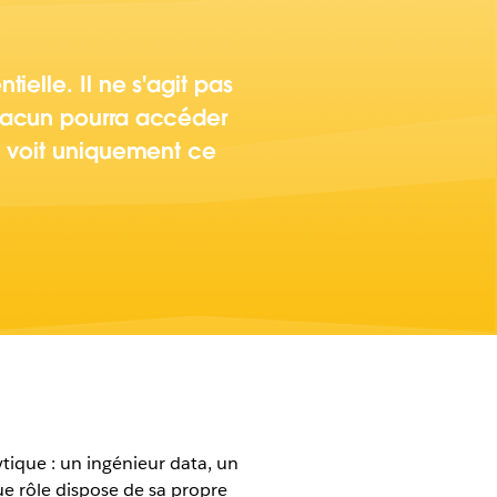
elle. Il ne s'agit pas
chacun pourra accéder
n voit uniquement ce
tique : un ingénieur data, un
e rôle dispose de sa propre