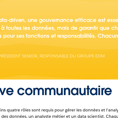
ta-driven, une gouvernance efficace est essenti
 à toutes les données, mais de garantir que 
 pour ses fonctions et responsabilités. Chacu
PRÉSIDENT SENIOR, RESPONSABLE DU GROUPE EDM
ative communautaire
s quatre rôles sont requis pour gérer les données et l'analy
des données, un analyste métier et un data scientist. Chaqu