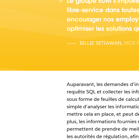
Le groupe EDM s'impose
libre-service dans toute
encourager nos employés
optimiser les solutions 
BILLIE SETIAWAN
,
VICE-
Auparavant, les demandes d'in
requête SQL et collecter les in
sous forme de feuilles de calcu
simple d'analyser les informati
mettre cela en place, et peut 
plus, les informations fournies
permettent de prendre de meill
les autorités de régulation, afin