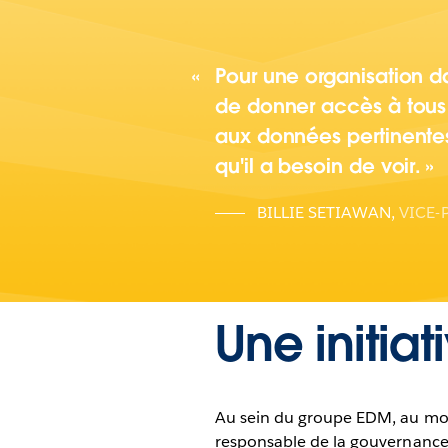
Pour une organisation da
de donner accès à tous
aux données pertinentes
qu'il a besoin de voir.
BILLIE SETIAWAN
,
VICE-
Une initi
Au sein du groupe EDM, au moin
responsable de la gouvernance 