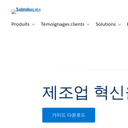
Aller
au
contenu
principal
Produits
Témoignages clients
Solutions
Toggle sub-navigation for Produits
Toggle sub-navigation f
Toggl
제조업 혁신
가이드 다운로드