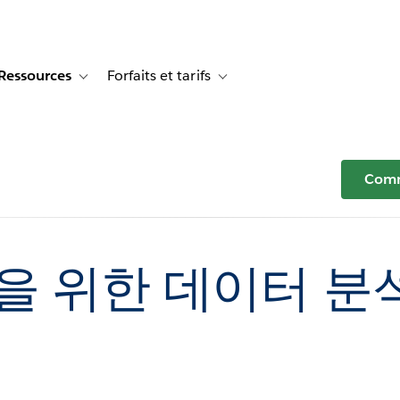
Ressources
Forfaits et tarifs
or Témoignages clients
e sub-navigation for Solutions
Toggle sub-navigation for Ressources
Toggle sub-navigation for Forfaits e
Comm
을 위한 데이터 분