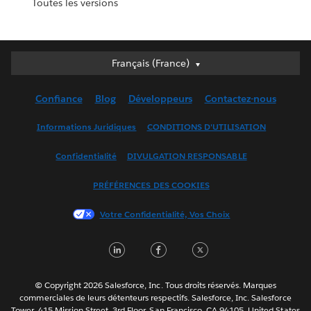
Toutes les versions
Français (France)
Français (France)
Deutsch
Confiance
Blog
Développeurs
Contactez-nous
English (UK)
English (US)
Informations Juridiques
CONDITIONS D'UTILISATION
Español
Confidentialité
DIVULGATION RESPONSABLE
Français (Canada)
Italiano
PRÉFÉRENCES DES COOKIES
日本語
Votre Confidentialité, Vos Choix
한국어
Nederlands
LinkedIn
Facebook
Twitter
Português
Svenska
© Copyright 2026 Salesforce, Inc. Tous droits réservés. Marques
ไทย
commerciales de leurs détenteurs respectifs. Salesforce, Inc. Salesforce
Tower, 415 Mission Street, 3rd Floor, San Francisco, CA 94105, United States