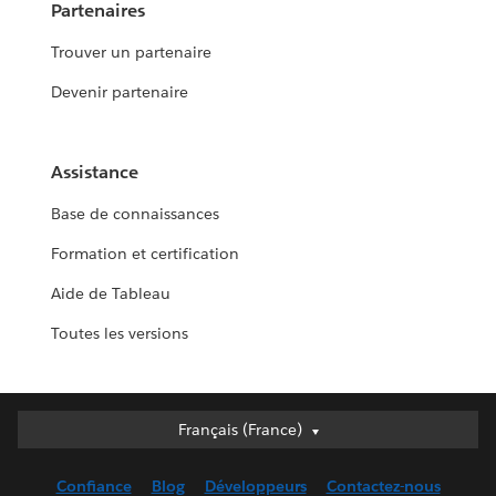
Partenaires
Trouver un partenaire
Devenir partenaire
Assistance
Base de connaissances
Formation et certification
Aide de Tableau
Toutes les versions
Français (France)
Français (France)
Deutsch
Confiance
Blog
Développeurs
Contactez-nous
English (UK)