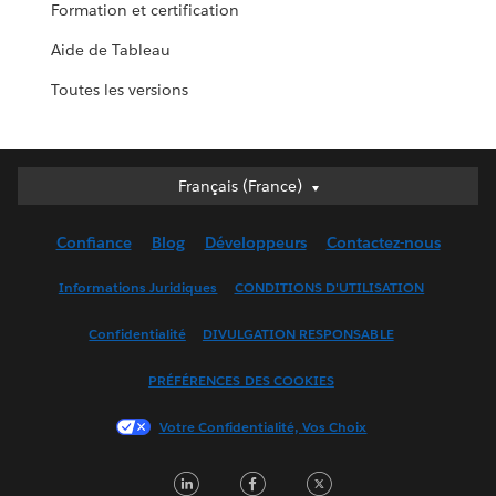
Formation et certification
Aide de Tableau
Toutes les versions
Français (France)
Français (France)
Deutsch
Confiance
Blog
Développeurs
Contactez-nous
English (UK)
English (US)
Informations Juridiques
CONDITIONS D'UTILISATION
Español
Confidentialité
DIVULGATION RESPONSABLE
Français (Canada)
Italiano
PRÉFÉRENCES DES COOKIES
日本語
Votre Confidentialité, Vos Choix
한국어
Nederlands
LinkedIn
Facebook
Twitter
Português