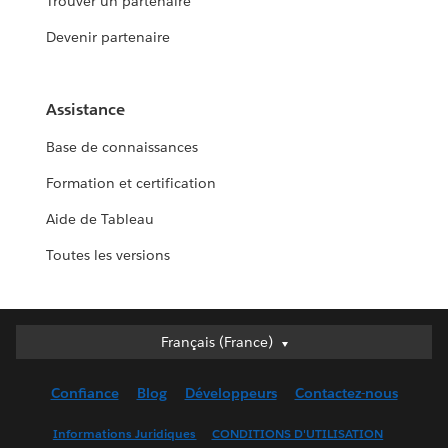
Trouver un partenaire
Devenir partenaire
Assistance
Base de connaissances
Formation et certification
Aide de Tableau
Toutes les versions
Français (France)
Français (France)
Deutsch
Confiance
Blog
Développeurs
Contactez-nous
English (UK)
English (US)
Informations Juridiques
CONDITIONS D'UTILISATION