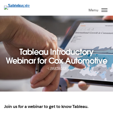
Aller
au
Menu
contenu
principal
SÉRIE
Tableau Introductory
Webinar for Cox Automotive
PARTAGER
Join us for a webinar to get to know Tableau.