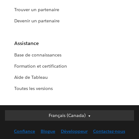
Trouver un partenaire
Devenir un partenaire
Assistance
Base de connaissances
Formation et certification
Aide de Tableau
Toutes les versions
Français (Canada)
Français (Canada)
Deutsch
Confiance
Blogue
Développeur
Contactez-nous
English (UK)