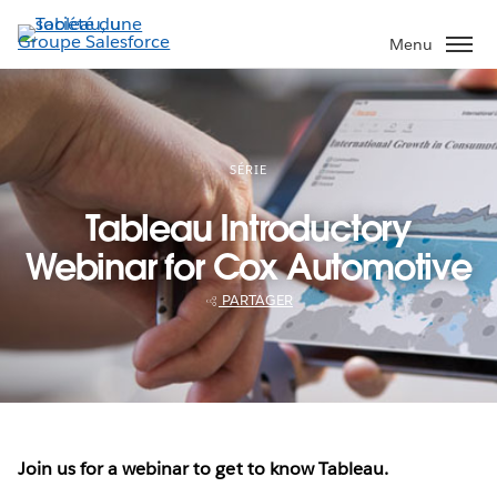
Aller
au
Menu
contenu
principal
SÉRIE
Tableau Introductory
Webinar for Cox Automotive
PARTAGER
Join us for a webinar to get to know Tableau.