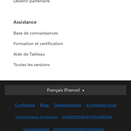
Devenir partenaire
Assistance
Base de connaissances
Formation et certification
Aide de Tableau
Toutes les versions
Français (France)
Français (France)
Deutsch
Confiance
Blog
Développeurs
Contactez-nous
English (UK)
English (US)
Informations Juridiques
CONDITIONS D'UTILISATION
Español
Confidentialité
DIVULGATION RESPONSABLE
Français (Canada)