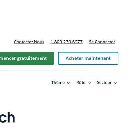
t tarifs
Contactez-Nous
1-800-270-6977
Se Connecter
encer gratuitement
Acheter maintenant
Thème
Rôle
Secteur
Toggle
Toggle
Toggle
sub-
sub-
sub-
navigation
navigation
navigati
for
for
for
Thème
Rôle
Secteur
ech