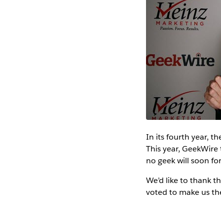
In its fourth year, 
This year, GeekWire
no geek will soon fo
We’d like to thank th
voted to make us th