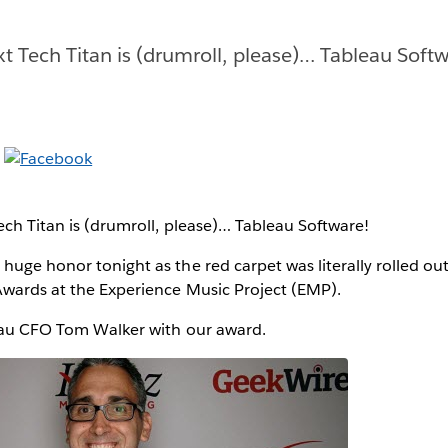
xt Tech Titan is (drumroll, please)… Tableau Softw
ech Titan is (drumroll, please)… Tableau Software!
huge honor tonight as the red carpet was literally rolled ou
Awards at the Experience Music Project (EMP).
leau CFO Tom Walker with our award.