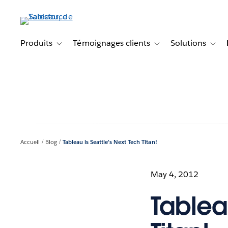
Aller
au
contenu
principal
Produits
Témoignages clients
Solutions
Toggle sub-navigation for Produits
Toggle sub-navigation f
Toggl
Accueil
Blog
Tableau is Seattle’s Next Tech Titan!
May 4, 2012
Tableau