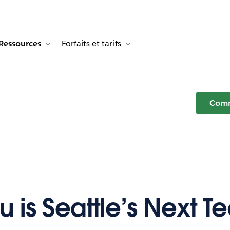
Ressources
Forfaits et tarifs
or Témoignages clients
e sub-navigation for Solutions
Toggle sub-navigation for Ressources
Toggle sub-navigation for Forfaits e
Comm
 is Seattle’s Next T