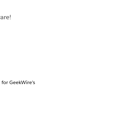
are!
t for GeekWire’s