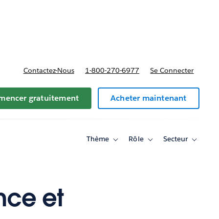
t tarifs
Contactez-Nous
1-800-270-6977
Se Connecter
encer gratuitement
Acheter maintenant
Thème
Rôle
Secteur
Toggle
Toggle
Toggle
sub-
sub-
sub-
navigation
navigation
navigati
for
for
for
Thème
Rôle
Secteur
nce et