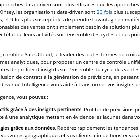
 approches data-driven sont plus efficaces que les approches
cKinsey, les organisations data-driven sont
23 fois
plus suscep
s, et 9 fois plus susceptibles de prendre l'avantage en matièr
sponsables des ventes ont simplement besoin de solutions plus
 l'état de leurs activités sur l'ensemble des cycles et des po
e
combine Sales Cloud, le leader des plates-formes de croissa
ormes analytiques, pour proposer un centre de contrôle unif
tes de profiter d'insights sur l'ensemble du cycle des ventes 
clusion de contrats à la génération de prévisions, en passant
Revenue Intelligence vous aide à transformer vos insights en
igence, vous pouvez :
tifs grâce à des insights pertinents
. Profitez de prévisions 
e à une analytique mettant en évidence les lacunes dans vot
égies grâce aux données
. Repérez rapidement les tendances 
vos zones géographiques et vos clients afin de booster vos r