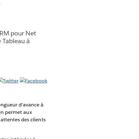
e
CRM pour Net
e Tableau à
longueur d'avance à
iven permet aux
attentes des clients