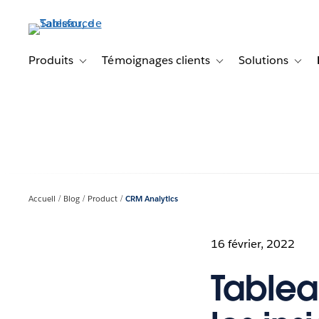
Aller
au
contenu
principal
Produits
Témoignages clients
Solutions
Toggle sub-navigation for Produits
Toggle sub-navigation f
Toggl
Accueil
Blog
Product
CRM Analytics
16 février, 2022
Tablea