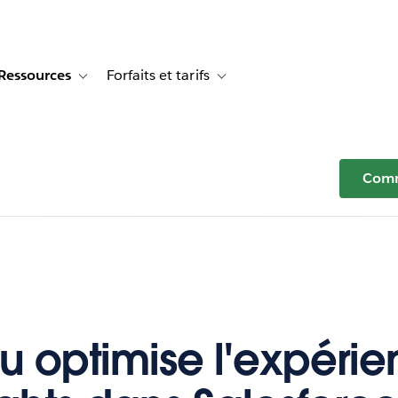
Ressources
Forfaits et tarifs
or Témoignages clients
e sub-navigation for Solutions
Toggle sub-navigation for Ressources
Toggle sub-navigation for Forfaits e
Comm
u optimise l'expérie