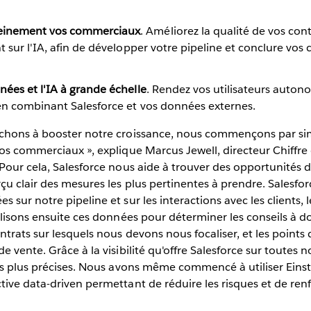
einement vos commerciaux
. Améliorez la qualité de vos con
t sur l'IA, afin de développer votre pipeline et conclure vos
ées et l'IA à grande échelle
. Rendez vos utilisateurs auton
 en combinant Salesforce et vos données externes.
chons à booster notre croissance, nous commençons par simp
os commerciaux », explique Marcus Jewell, directeur Chiffre 
 Pour cela, Salesforce nous aide à trouver des opportunités
çu clair des mesures les plus pertinentes à prendre. Salesf
 sur notre pipeline et sur les interactions avec les clients, 
ilisons ensuite ces données pour déterminer les conseils à d
rats sur lesquels nous devons nous focaliser, et les points d
 vente. Grâce à la visibilité qu'offre Salesforce sur toutes no
ns plus précises. Nous avons même commencé à utiliser Einst
ive data-driven permettant de réduire les risques et de renf