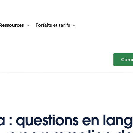
Ressources
Forfaits et tarifs
or Témoignages clients
e sub-navigation for Solutions
Toggle sub-navigation for Ressources
Toggle sub-navigation for Forfaits e
Comm
a : questions en lan