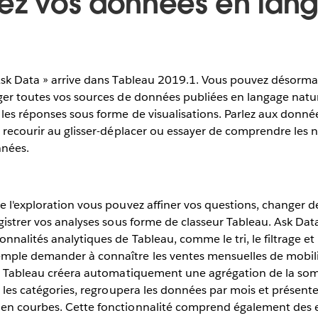
gez vos données en lan
 Ask Data » arrive dans Tableau 2019.1. Vous pouvez désorma
ger toutes vos sources de données publiées en langage natur
les réponses sous forme de visualisations. Parlez aux donnée
s recourir au glisser-déplacer ou essayer de comprendre les 
nnées.
e l'exploration vous pouvez affiner vos questions, changer d
egistrer vos analyses sous forme de classeur Tableau. Ask Data
nnalités analytiques de Tableau, comme le tri, le filtrage et 
mple demander à connaître les ventes mensuelles de mobili
 et Tableau créera automatiquement une agrégation de la so
r les catégories, regroupera les données par mois et présente
en courbes. Cette fonctionnalité comprend également des e