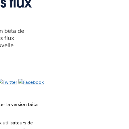
 flux
n bêta de
s flux
uvelle
r la version bêta
 utilisateurs de