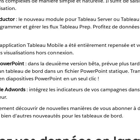
s complexes de manière simple et naturelle. Il suffit de sai
isation.
ductor
: le nouveau module pour Tableau Server ou Tableau
ogrammer et gérer les flux Tableau Prep. Profitez de données
l'application Tableau Mobile a été entièrement repensée et 
os visualisations hors connexion.
PowerPoint
: dans la deuxième version bêta, prévue plus tard
un tableau de bord dans un fichier PowerPoint statique. Tra
n diapositives PowerPoint en un seul clic !
le Adwords
: intégrez les indicateurs de vos campagnes dans
ur.
ement découvrir de nouvelles manières de vous abonner à d
t bien d'autres nouveautés pour les tableaux de bord.