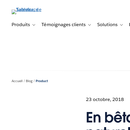
Aller
au
contenu
principal
Produits
Témoignages clients
Solutions
Toggle sub-navigation for Produits
Toggle sub-navigation f
Toggl
Accueil
Blog
Product
23 octobre, 2018
En bêt