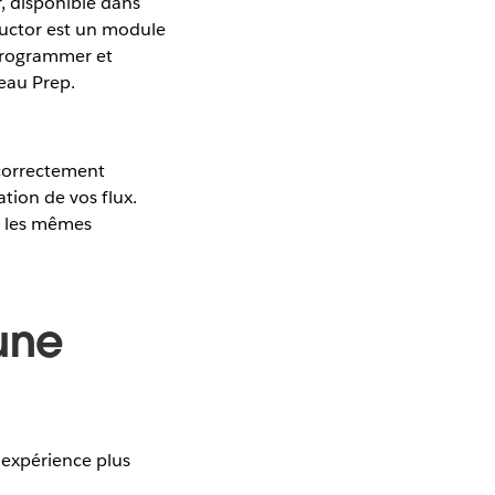
 disponible dans
ductor est un module
programmer et
leau Prep.
 correctement
ation de vos flux.
e les mêmes
une
expérience plus