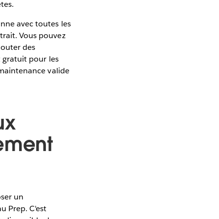
tes.
onne avec toutes les
trait. Vous pouvez
jouter des
 gratuit pour les
e maintenance valide
ux
nement
oser un
au Prep. C'est