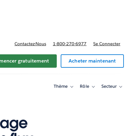
t tarifs
Contactez-Nous
1-800-270-6977
Se Connecter
encer gratuitement
Acheter maintenant
Thème
Rôle
Secteur
Toggle
Toggle
Toggle
sub-
sub-
sub-
navigation
navigation
navigati
for
for
for
Thème
Rôle
Secteur
gage