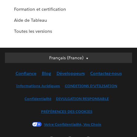
Formation et certification
Aide de Tableau
Toutes les versions
Français (France)
Français (France)
Deutsch
Confiance
Blog
Développeurs
Contactez-nous
English (UK)
English (US)
Informations Juridiques
CONDITIONS D'UTILISATION
Español
Confidentialité
DIVULGATION RESPONSABLE
Français (Canada)
Italiano
PRÉFÉRENCES DES COOKIES
日本語
Votre Confidentialité, Vos Choix
한국어
Nederlands