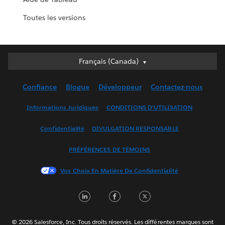
Toutes les versions
Français (Canada)
Français (Canada)
Deutsch
Confiance
Blogue
Développeur
Contactez-nous
English (UK)
English (US)
Informations Juridiques
CONDITIONS D’UTILISATION
Español
Confidentialité
DIVULGATION RESPONSABLE
Français (France)
Italiano
PRÉFÉRENCES DE TÉMOINS
日本語
Vos Choix En Matière De Confidentialité
한국어
Nederlands
L
F
T
Português
i
a
w
Svenska
n
c
i
© 2026 Salesforce, Inc. Tous droits réservés. Les différentes marques sont