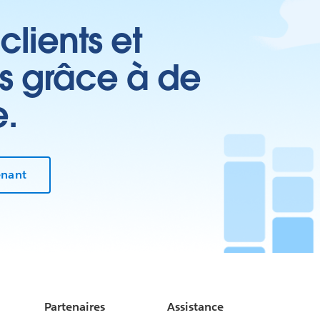
clients et
es grâce à de
e.
enant
Partenaires
Assistance