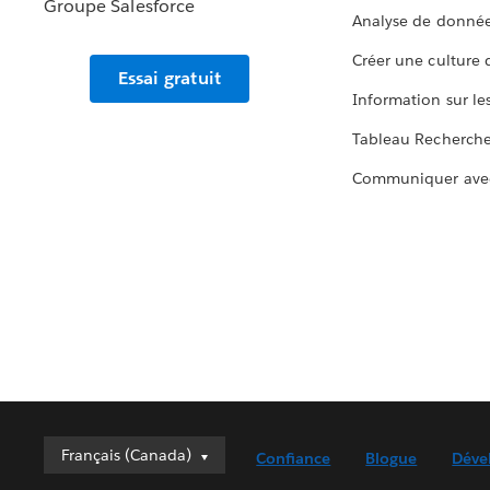
Analyse de donnée
Créer une culture
Essai gratuit
Information sur le
Tableau Recherch
Communiquer ave
Français (Canada)
Français (Canada)
Confiance
Blogue
Déve
Deutsch