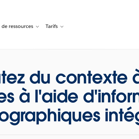
 de ressources
Tarifs
s de cas
vigation for Solutions
Toggle sub-navigation for Centre de ressources
Toggle sub-navigation for Tarifs
tez du contexte 
s à l'aide d'info
graphiques inté