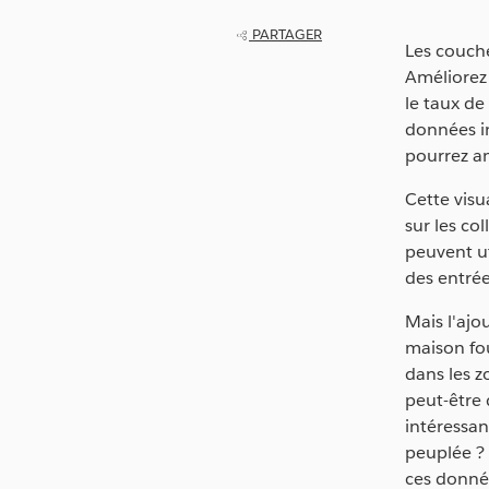
PARTAGER
Les couch
Améliorez 
le taux de
données i
pourrez am
Cette visu
sur les co
peuvent ut
des entrée
Mais l'aj
maison fou
dans les z
peut-être
intéressa
peuplée ?
ces donnée