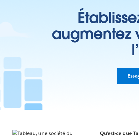
Établisse
augmentez vo
l
Essa
Qu’est-ce que T