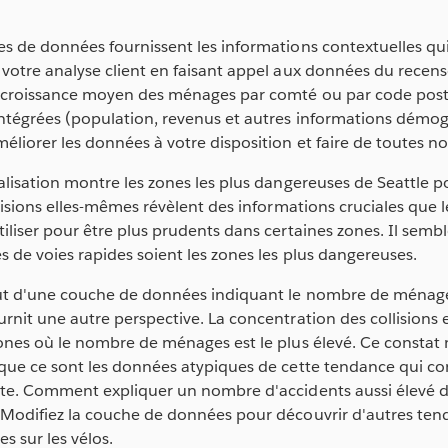
es de données fournissent les informations contextuelles q
votre analyse client en faisant appel aux données du recen
 croissance moyen des ménages par comté ou par code postal
ntégrées (population, revenus et autres informations démog
éliorer les données à votre disposition et faire de toutes n
alisation montre les zones les plus dangereuses de Seattle po
llisions elles-mêmes révèlent des informations cruciales que l
iliser pour être plus prudents dans certaines zones. Il semb
s de voies rapides soient les zones les plus dangereuses.
out d'une couche de données indiquant le nombre de ménag
rnit une autre perspective. La concentration des collisions
ones où le nombre de ménages est le plus élevé. Ce constat 
 que ce sont les données atypiques de cette tendance qui c
nte. Comment expliquer un nombre d'accidents aussi élevé 
 Modifiez la couche de données pour découvrir d'autres t
s sur les vélos.