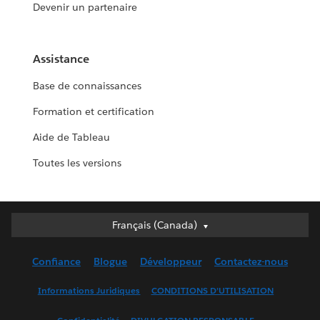
Devenir un partenaire
Assistance
Base de connaissances
Formation et certification
Aide de Tableau
Toutes les versions
Français (Canada)
Français (Canada)
Deutsch
Confiance
Blogue
Développeur
Contactez-nous
English (UK)
English (US)
Informations Juridiques
CONDITIONS D’UTILISATION
Español