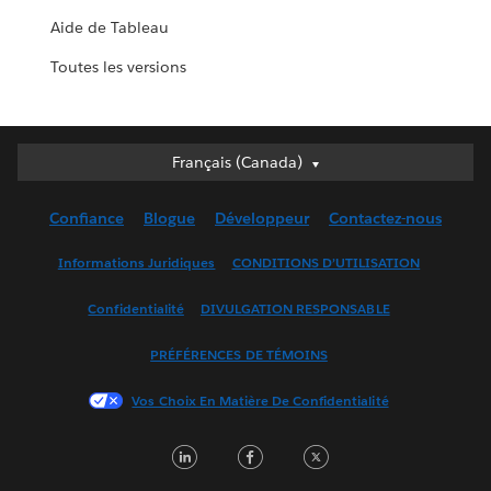
Aide de Tableau
Toutes les versions
Français (Canada)
Français (Canada)
Deutsch
Confiance
Blogue
Développeur
Contactez-nous
English (UK)
English (US)
Informations Juridiques
CONDITIONS D’UTILISATION
Español
Confidentialité
DIVULGATION RESPONSABLE
Français (France)
Italiano
PRÉFÉRENCES DE TÉMOINS
日本語
Vos Choix En Matière De Confidentialité
한국어
Nederlands
LinkedIn
Facebook
Twitter
Português