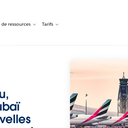
 de ressources
Tarifs
s de cas
vigation for Solutions
Toggle sub-navigation for Centre de ressources
Toggle sub-navigation for Tarifs
u,
ubaï
velles