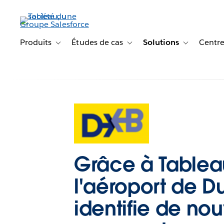
Aller
au
contenu
principal
Produits
Études de cas
Solutions
Centre
Toggle sub-navigation for Produits
Toggle sub-navigation for Étude
Toggle sub-na
Grâce à Tablea
l'aéroport de D
identifie de nou