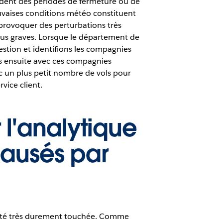
dent des périodes de fermeture ou de
auvaises conditions météo constituent
provoquer des perturbations très
us graves. Lorsque le département de
estion et identifions les compagnies
s ensuite avec ces compagnies
 un plus petit nombre de vols pour
vice client.
l'analytique
causés par
ant été très durement touchée. Comme