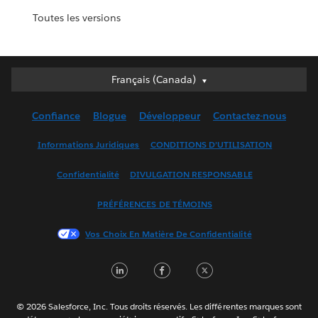
Toutes les versions
Français (Canada)
Français (Canada)
Deutsch
Confiance
Blogue
Développeur
Contactez-nous
English (UK)
English (US)
Informations Juridiques
CONDITIONS D’UTILISATION
Español
Confidentialité
DIVULGATION RESPONSABLE
Français (France)
Italiano
PRÉFÉRENCES DE TÉMOINS
日本語
Vos Choix En Matière De Confidentialité
한국어
Nederlands
LinkedIn
Facebook
Twitter
Português
Svenska
© 2026 Salesforce, Inc. Tous droits réservés. Les différentes marques sont
ไทย