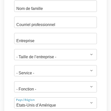
Adresse
Pays/Région