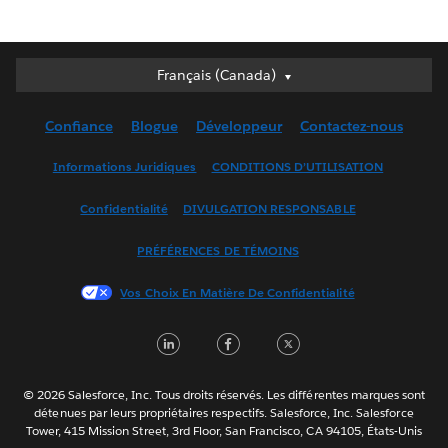
Français (Canada)
Français (Canada)
Deutsch
Confiance
Blogue
Développeur
Contactez-nous
English (UK)
English (US)
Informations Juridiques
CONDITIONS D’UTILISATION
Español
Confidentialité
DIVULGATION RESPONSABLE
Français (France)
Italiano
PRÉFÉRENCES DE TÉMOINS
日本語
Vos Choix En Matière De Confidentialité
한국어
Nederlands
LinkedIn
Facebook
Twitter
Português
Svenska
© 2026 Salesforce, Inc. Tous droits réservés. Les différentes marques sont
ไทย
détenues par leurs propriétaires respectifs. Salesforce, Inc. Salesforce
Tower, 415 Mission Street, 3rd Floor, San Francisco, CA 94105, États-Unis
简体中文