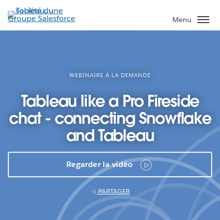
Aller
au
Menu
contenu
principal
WEBINAIRE À LA DEMANDE
Tableau like a Pro Fireside
chat - connecting Snowflake
and Tableau
Regarder la vidéo
PARTAGER