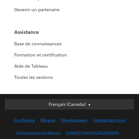
Devenir un partenaire
Assistance
Base de connaissances
Formation et certification
Aide de Tableau
Toutes les versions
Français (Canada)
Français (Canada)
Deutsch
Confiance
Blogue
Développeur
Contactez-nous
English (UK)
English (US)
Informations Juridiques
CONDITIONS D’UTILISATION
Español