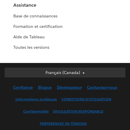
Assistance
Base de connaissances
Formation et certification
Aide de Tableau
Toutes les versions
Français (Canada)
Français (Canada)
Deutsch
Confiance
Blogue
Développeur
Contactez-nous
English (UK)
English (US)
Informations Juridiques
CONDITIONS D’UTILISATION
Español
Confidentialité
DIVULGATION RESPONSABLE
Français (France)
Italiano
PRÉFÉRENCES DE TÉMOINS
日本語