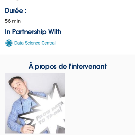
Durée :
56 min
In Partnership With
Opens
in
new
window
À propos de l'intervenant