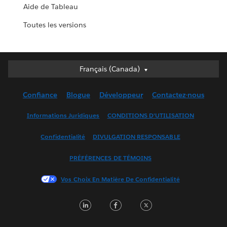
Aide de Tableau
Toutes les versions
Français (Canada)
Français (Canada)
Deutsch
Confiance
Blogue
Développeur
Contactez-nous
English (UK)
English (US)
Informations Juridiques
CONDITIONS D’UTILISATION
Español
Confidentialité
DIVULGATION RESPONSABLE
Français (France)
Italiano
PRÉFÉRENCES DE TÉMOINS
日本語
Vos Choix En Matière De Confidentialité
한국어
Nederlands
LinkedIn
Facebook
Twitter
Português
Svenska