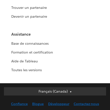
Trouver un partenaire
Devenir un partenaire
Assistance
Base de connaissances
Formation et certification
Aide de Tableau
Toutes les versions
Français (Canada)
Français (Canada)
Deutsch
Confiance
Blogue
Développeur
Contactez-nous
English (UK)