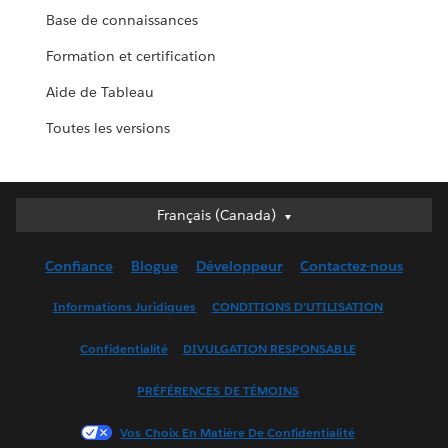
Base de connaissances
Formation et certification
Aide de Tableau
Toutes les versions
Français (Canada)
Français (Canada)
Deutsch
Confiance
Blogue
Développeur
Contactez-nous
English (UK)
English (US)
Informations Juridiques
CONDITIONS D’UTILISATION
Español
Confidentialité
DIVULGATION RESPONSABLE
Français (France)
Italiano
PRÉFÉRENCES DE TÉMOINS
日本語
Vos Choix En Matière De Confidentialité
한국어