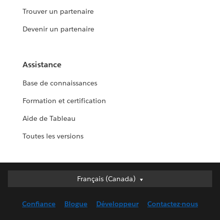
Trouver un partenaire
Devenir un partenaire
Assistance
Base de connaissances
Formation et certification
Aide de Tableau
Toutes les versions
Français (Canada)
Français (Canada)
Deutsch
Confiance
Blogue
Développeur
Contactez-nous
English (UK)
English (US)