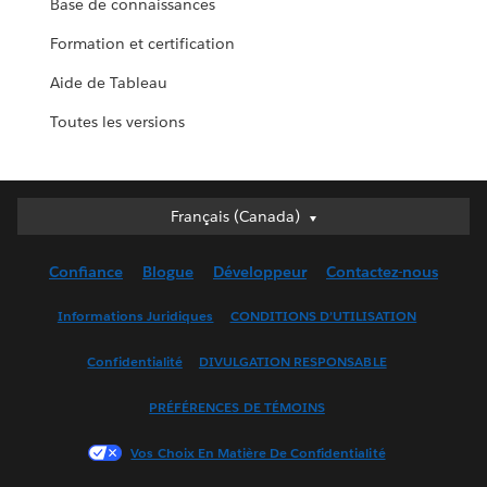
Base de connaissances
Formation et certification
Aide de Tableau
Toutes les versions
Français (Canada)
Français (Canada)
Deutsch
Confiance
Blogue
Développeur
Contactez-nous
English (UK)
English (US)
Informations Juridiques
CONDITIONS D’UTILISATION
Español
Confidentialité
DIVULGATION RESPONSABLE
Français (France)
Italiano
PRÉFÉRENCES DE TÉMOINS
日本語
Vos Choix En Matière De Confidentialité
한국어