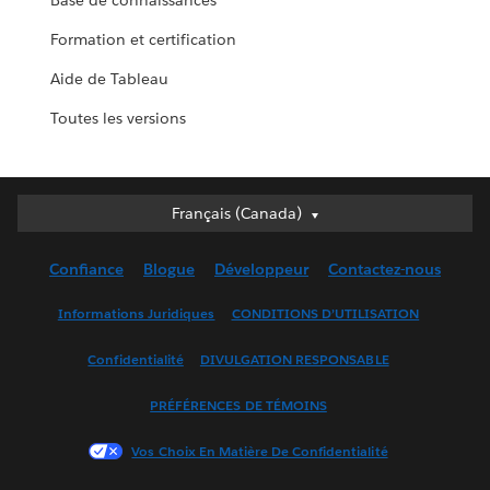
Base de connaissances
Formation et certification
Aide de Tableau
Toutes les versions
Français (Canada)
Français (Canada)
Deutsch
Confiance
Blogue
Développeur
Contactez-nous
English (UK)
English (US)
Informations Juridiques
CONDITIONS D’UTILISATION
Español
Confidentialité
DIVULGATION RESPONSABLE
Français (France)
Italiano
PRÉFÉRENCES DE TÉMOINS
日本語
Vos Choix En Matière De Confidentialité
한국어
Nederlands