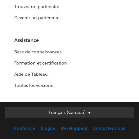
Trouver un partenaire
Devenir un partenaire
Assistance
Base de connaissances
Formation et certification
Aide de Tableau
Toutes les versions
Français (Canada)
Français (Canada)
Deutsch
Confiance
Blogue
Développeur
Contactez-nous
English (UK)
English (US)