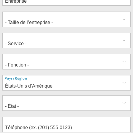
Adresse
Pays/Région