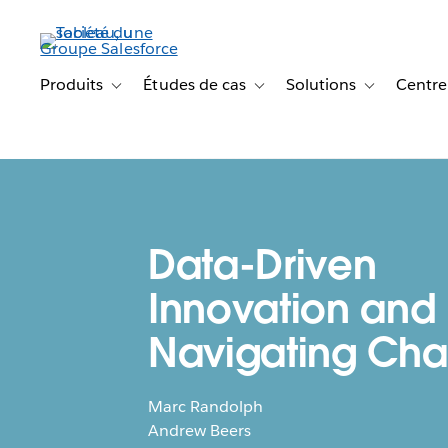
Aller
au
contenu
principal
Produits
Études de cas
Solutions
Centre
Toggle sub-navigation for Produits
Toggle sub-navigation for Étude
Toggle sub-na
Data-Driven
Innovation and
Navigating Ch
Marc Randolph
Andrew Beers