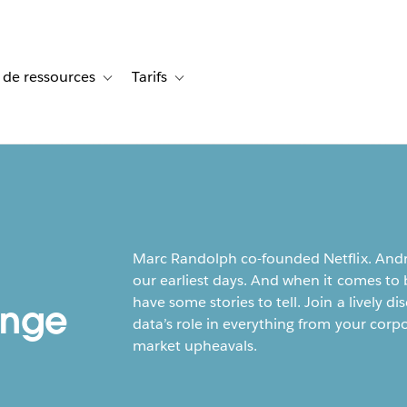
 de ressources
Tarifs
s de cas
vigation for Solutions
Toggle sub-navigation for Centre de ressources
Toggle sub-navigation for Tarifs
Marc Randolph co-founded Netflix. Andr
our earliest days. And when it comes to 
have some stories to tell. Join a lively
ange
data’s role in everything from your corp
market upheavals.