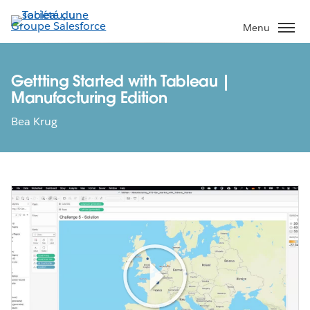
Aller
au
Menu
contenu
principal
Gettting Started with Tableau |
Manufacturing Edition
Bea Krug
Play