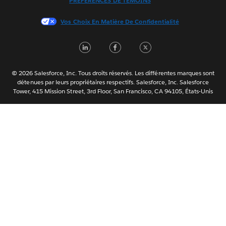
PRÉFÉRENCES DE TÉMOINS
日本語
Vos Choix En Matière De Confidentialité
한국어
Nederlands
LinkedIn
Facebook
Twitter
Português
Svenska
© 2026 Salesforce, Inc. Tous droits réservés. Les différentes marques sont
ไทย
détenues par leurs propriétaires respectifs. Salesforce, Inc. Salesforce
Tower, 415 Mission Street, 3rd Floor, San Francisco, CA 94105, États-Unis
简体中文
繁體中文