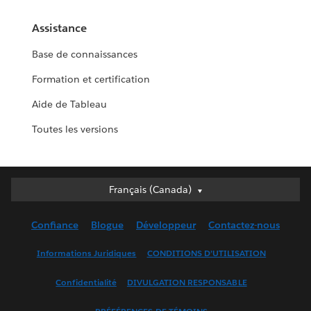
Assistance
Base de connaissances
Formation et certification
Aide de Tableau
Toutes les versions
Français (Canada)
Français (Canada)
Deutsch
Confiance
Blogue
Développeur
Contactez-nous
English (UK)
English (US)
Informations Juridiques
CONDITIONS D’UTILISATION
Español
Confidentialité
DIVULGATION RESPONSABLE
Français (France)
Italiano