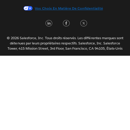
日本語
Vos Choix En Matière De Confidentialité
한국어
Nederlands
LinkedIn
Facebook
Twitter
Português
Svenska
© 2026 Salesforce, Inc. Tous droits réservés. Les différentes marques sont
ไทย
détenues par leurs propriétaires respectifs. Salesforce, Inc. Salesforce
Tower, 415 Mission Street, 3rd Floor, San Francisco, CA 94105, États-Unis
简体中文
繁體中文