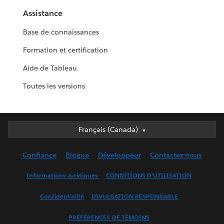
Assistance
Base de connaissances
Formation et certification
Aide de Tableau
Toutes les versions
Français (Canada)
Français (Canada)
Deutsch
Confiance
Blogue
Développeur
Contactez-nous
English (UK)
English (US)
Informations Juridiques
CONDITIONS D’UTILISATION
Español
Confidentialité
DIVULGATION RESPONSABLE
Français (France)
Italiano
PRÉFÉRENCES DE TÉMOINS