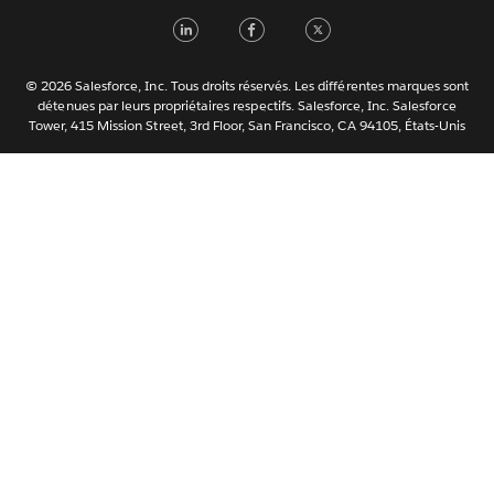
Nederlands
LinkedIn
Facebook
Twitter
Português
Svenska
© 2026 Salesforce, Inc. Tous droits réservés. Les différentes marques sont
ไทย
détenues par leurs propriétaires respectifs. Salesforce, Inc. Salesforce
Tower, 415 Mission Street, 3rd Floor, San Francisco, CA 94105, États-Unis
简体中文
繁體中文