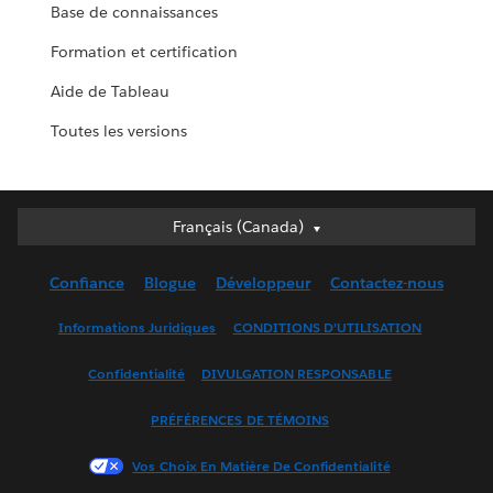
Base de connaissances
Formation et certification
Aide de Tableau
Toutes les versions
Français (Canada)
Français (Canada)
Deutsch
Confiance
Blogue
Développeur
Contactez-nous
English (UK)
English (US)
Informations Juridiques
CONDITIONS D’UTILISATION
Español
Confidentialité
DIVULGATION RESPONSABLE
Français (France)
Italiano
PRÉFÉRENCES DE TÉMOINS
日本語
Vos Choix En Matière De Confidentialité
한국어