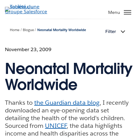
Aller
au
Menu
contenu
principal
Home
Blogue
Neonatal Mortality Worldwide
Filter
November 23, 2009
Neonatal Mortality
Worldwide
Thanks to
the Guardian data blog
, I recently
downloaded an eye-opening data set
detailing the health of the world's children.
Sourced from
UNICEF
, the data highlights
income and health disparities across the