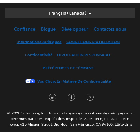
Français (Canada)
Français (Canada)
Deutsch
Confiance
Blogue
Développeur
Contactez-nous
English (UK)
English (US)
Informations Juridiques
CONDITIONS D’UTILISATION
Español
Confidentialité
DIVULGATION RESPONSABLE
Français (France)
Italiano
PRÉFÉRENCES DE TÉMOINS
日本語
Vos Choix En Matière De Confidentialité
한국어
Nederlands
LinkedIn
Facebook
Twitter
Português
Svenska
© 2026 Salesforce, Inc. Tous droits réservés. Les différentes marques sont
ไทย
détenues par leurs propriétaires respectifs. Salesforce, Inc. Salesforce
Tower, 415 Mission Street, 3rd Floor, San Francisco, CA 94105, États-Unis
简体中文
繁體中文