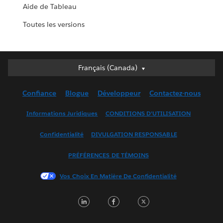
Aide de Tableau
Toutes les versions
Français (Canada)
Français (Canada)
Deutsch
Confiance
Blogue
Développeur
Contactez-nous
English (UK)
English (US)
Informations Juridiques
CONDITIONS D’UTILISATION
Español
Confidentialité
DIVULGATION RESPONSABLE
Français (France)
Italiano
PRÉFÉRENCES DE TÉMOINS
日本語
Vos Choix En Matière De Confidentialité
한국어
Nederlands
LinkedIn
Facebook
Twitter
Português
Svenska