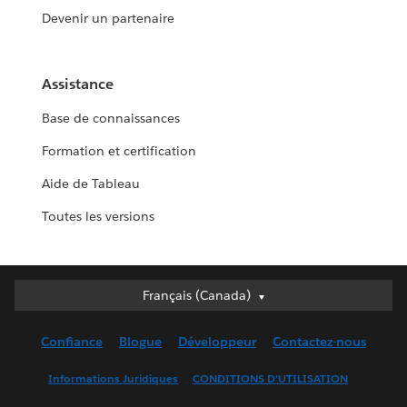
Devenir un partenaire
Assistance
Base de connaissances
Formation et certification
Aide de Tableau
Toutes les versions
Français (Canada)
Français (Canada)
Deutsch
Confiance
Blogue
Développeur
Contactez-nous
English (UK)
English (US)
Informations Juridiques
CONDITIONS D’UTILISATION
Español