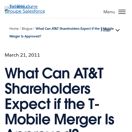
Aller
au
Menu
contenu
principal
Home
Blogue
What Can AT&T Shareholders Expect if the T-Mobile
Filter
Merger Is Approved?
March 21, 2011
What Can AT&T
Shareholders
Expect if the T-
Mobile Merger Is