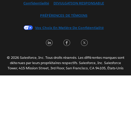
Confidentialité
DIVULGATION RESPONSABLE
Français (France)
Italiano
PRÉFÉRENCES DE TÉMOINS
日本語
Vos Choix En Matière De Confidentialité
한국어
Nederlands
LinkedIn
Facebook
Twitter
Português
Svenska
© 2026 Salesforce, Inc. Tous droits réservés. Les différentes marques sont
ไทย
détenues par leurs propriétaires respectifs. Salesforce, Inc. Salesforce
Tower, 415 Mission Street, 3rd Floor, San Francisco, CA 94105, États-Unis
简体中文
繁體中文