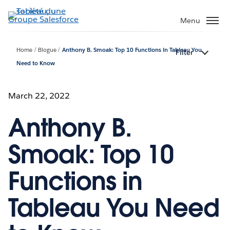
Aller
au
Menu
contenu
principal
Home
Blogue
Anthony B. Smoak: Top 10 Functions in Tableau You
Filter
Need to Know
March 22, 2022
Anthony B.
Smoak: Top 10
Functions in
Tableau You Need