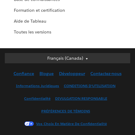
Formation et certification
Aide de Tableau
Toutes les versions
Français (Canada)
Français (Canada)
Deutsch
Confiance
Blogue
Développeur
Contactez-nous
English (UK)
English (US)
Informations Juridiques
CONDITIONS D’UTILISATION
Español
Confidentialité
DIVULGATION RESPONSABLE
Français (France)
Italiano
PRÉFÉRENCES DE TÉMOINS
日本語
Vos Choix En Matière De Confidentialité
한국어
Nederlands