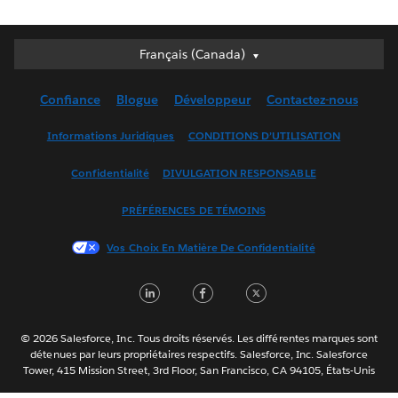
Français (Canada)
Français (Canada)
Deutsch
Confiance
Blogue
Développeur
Contactez-nous
English (UK)
English (US)
Informations Juridiques
CONDITIONS D’UTILISATION
Español
Confidentialité
DIVULGATION RESPONSABLE
Français (France)
Italiano
PRÉFÉRENCES DE TÉMOINS
日本語
Vos Choix En Matière De Confidentialité
한국어
Nederlands
LinkedIn
Facebook
Twitter
Português
Svenska
© 2026 Salesforce, Inc. Tous droits réservés. Les différentes marques sont
ไทย
détenues par leurs propriétaires respectifs. Salesforce, Inc. Salesforce
Tower, 415 Mission Street, 3rd Floor, San Francisco, CA 94105, États-Unis
简体中文