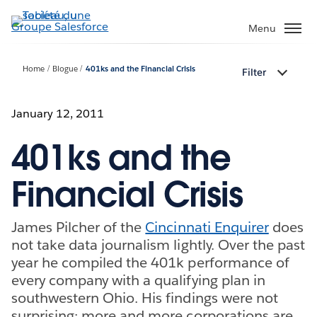
Aller
au
Menu
contenu
principal
Home
Blogue
401ks and the Financial Crisis
Filter
January 12, 2011
401ks and the
Financial Crisis
James Pilcher of the
Cincinnati Enquirer
does
not take data journalism lightly. Over the past
year he compiled the 401k performance of
every company with a qualifying plan in
southwestern Ohio. His findings were not
surprising: more and more corporations are