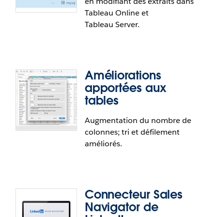
en modifiant des extraits dans
Bannière de bienvenue sur mesure
Tableau Online et
pour Tableau Server
Tableau Server.
Assurez-vous que les membres de votre équipe
trouvent l’information et les ressources
importantes en adaptant la bannière de bienvenue
Améliorations
de l’écran d’accueil.
apportées aux
tables
Augmentation du nombre de
Créez des extraits dans un
colonnes; tri et défilement
navigateur
améliorés.
Sautez l’étape dans Tableau Desktop en créant des
extraits directement dans un navigateur afin de
gagner du temps et de laisser votre portable faire
Connecteur Sales
une pause.
Navigator de