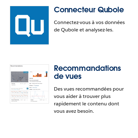
accessibles dans Tableau.
sont maintenant groupés ensemble.
Connecteur Qubole
Connecteur Kyvos
Connectez-vous à vos données
de Qubole et analysez-les.
Les utilisateurs de Kyvos peuvent maintenant se
connecter nativement à leurs données et les
analyser. Offert pour Tableau Desktop et
Tableau Server.
Recommandations
de vues
Les clients utilisant Presto peuvent maintenant
tirer pleinement avantage de l’innovation de
Des vues recommandées pour
Qubole en tant que connecteur natif. Offert pour
vous aider à trouver plus
Tableau Desktop et Tableau Server.
rapidement le contenu dont
vous avez besoin.