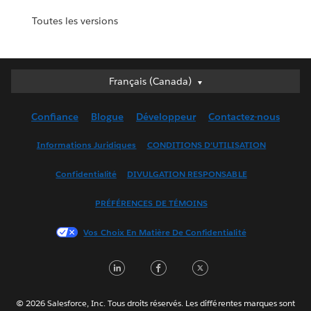
Toutes les versions
Français (Canada)
Français (Canada)
Deutsch
Confiance
Blogue
Développeur
Contactez-nous
English (UK)
Español
Informations Juridiques
CONDITIONS D’UTILISATION
Français (France)
Confidentialité
DIVULGATION RESPONSABLE
Italiano
日本語
PRÉFÉRENCES DE TÉMOINS
한국어
Vos Choix En Matière De Confidentialité
Nederlands
Português
LinkedIn
Facebook
Twitter
Svenska
简体中文
© 2026 Salesforce, Inc. Tous droits réservés. Les différentes marques sont