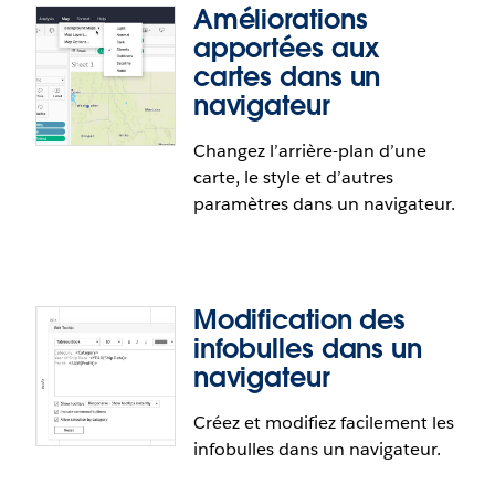
Améliorations
apportées aux
cartes dans un
navigateur
Changez l’arrière-plan d’une
carte, le style et d’autres
paramètres dans un navigateur.
Modification des
Recommandations de vues
infobulles dans un
navigateur
Les recommandations de vues sont des
suggestions personnalisées qui vous connectent
Créez et modifiez facilement les
Améliorations apportées aux cartes
instantanément à des données et à du contenu
infobulles dans un navigateur.
dans un navigateur
pertinents de votre site. Générées grâce à
l’apprentissage automatique, ces