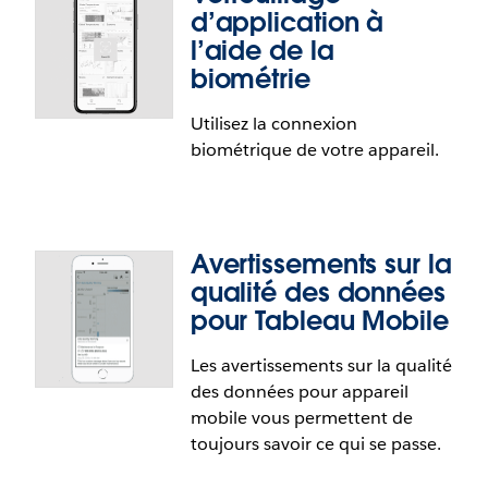
d’application à
l’aide de la
biométrie
Progress Indicator
Utilisez la connexion
biométrique de votre appareil.
Always know the state of your flow. With a progress
indicator you'll know what's happening with the
flow and how much of the data the flow has left to
process.
Avertissements sur la
qualité des données
pour Tableau Mobile
Les avertissements sur la qualité
Verrouillage d’application à l’aide
des données pour appareil
de la biométrie
mobile vous permettent de
toujours savoir ce qui se passe.
Utilisez la biométrie ou le code de verrouillage de
votre appareil avec des jetons OAuth persistants