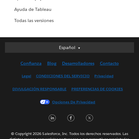
Ayuda de Tableau
Todas las versiones
Español
Español
Deutsch
Confianza
Blog
Desarrolladores
Contacto
English (UK)
English (US)
Legal
CONDICIONES DEL SERVICIO
Privacidad
Français (Canada)
DIVULGACIÓN RESPONSABLE
PREFERENCIAS DE COOKIES
Français (France)
Italiano
Opciones De Privacidad
日本語
LinkedIn
Facebook
Twitter
한국어
Nederlands
Português
© Copyright 2026 Salesforce, Inc. Todos los derechos reservados. Las