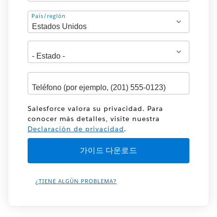
Dirección
País/región
Salesforce valora su privacidad. Para
conocer más detalles, visite nuestra
Declaración de privacidad
.
¿TIENE ALGÚN PROBLEMA?