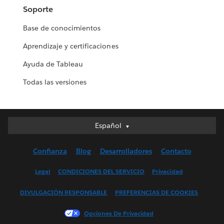
Soporte
Base de conocimientos
Aprendizaje y certificaciones
Ayuda de Tableau
Todas las versiones
Español
Español
Deutsch
Confianza
Blog
Desarrolladores
Contacto
English (UK)
English (US)
Legal
CONDICIONES DEL SERVICIO
Privacidad
Français (Canada)
DIVULGACIÓN RESPONSABLE
PREFERENCIAS DE COOKIES
Français (France)
Italiano
Opciones De Privacidad
日本語