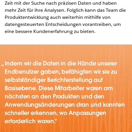
Zeit mit der Suche nach präzisen Daten und haben
mehr Zeit für ihre Analysen. Folglich kann das Team die
Produktentwicklung auch weiterhin mithilfe von
datengesteuerten Entscheidungen vorantreiben, um
eine bessere Kundenerfahrung zu bieten.
Indem wir die Daten in die Hände unserer
Endbenutzer gaben, befähigten wir sie zu
selbstständiger Berichterstellung auf
Basisebene. Diese Mitarbeiter waren am
nächsten an den Produkten und den
Anwendungsänderungen dran und konnten
schneller erkennen, wo Anpassungen
erforderlich waren.