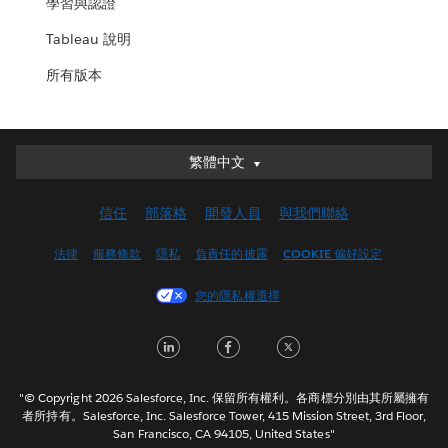
學習與認證
Tableau 說明
所有版本
繁體中文
繁體中文
Deutsch
信任
部落格
開發人員
與我們聯絡
English (UK)
English (US)
法律
服務條款
隱私
負責任的披露
COOKIE 偏好設定
Español
您的隱私權選擇
Français (Canada)
Français (France)
LinkedIn
Facebook
Twitter
Italiano
日本語
"© Copyright 2026 Salesforce, Inc. 保留所有權利。各商標分別由其所屬擁有
한국어
者所持有。Salesforce, Inc. Salesforce Tower, 415 Mission Street, 3rd Floor,
San Francisco, CA 94105, United States"
Nederlands