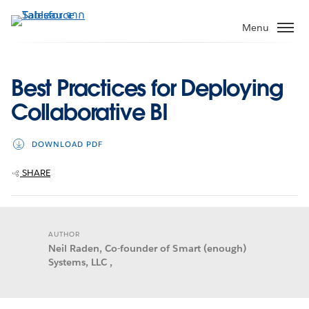
ข้าม
ไป
Menu
ที่
เนื้อหา
หลัก
Best Practices for Deploying
Collaborative BI
DOWNLOAD PDF
SHARE
AUTHOR
Neil Raden, Co-founder of Smart (enough)
Systems, LLC ,