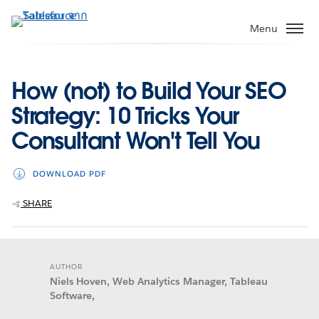
ข้าม
ไป
Menu
ที่
เนื้อหา
หลัก
How (not) to Build Your SEO
Strategy: 10 Tricks Your
Consultant Won't Tell You
DOWNLOAD PDF
SHARE
AUTHOR
Niels Hoven, Web Analytics Manager, Tableau
Software,