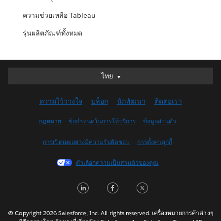
ความช่วยเหลือ Tableau
รุ่นผลิตภัณฑ์ทั้งหมด
ไทย
ไทย
Deutsch
ความไว้วางใจ
บล็อก
นักพัฒนา
ติดต่อเรา
English (UK)
English (US)
กฎหมาย
ข้อกำหนดในการให้บริการ
ข้อมูลส่วนตัว
Español
การเปิดเผยอย่างมีความรับผิดชอบ
การตั้งค่าคุกกี้
Français (Canada)
Français (France)
ตัวเลือกความเป็นส่วนตัวของคุณ
Italiano
LinkedIn
Facebook
Twitter
日本語
한국어
Nederlands
© Copyright 2026 Salesforce, Inc. All rights reserved. เครื่องหมายการค้าต่างๆ