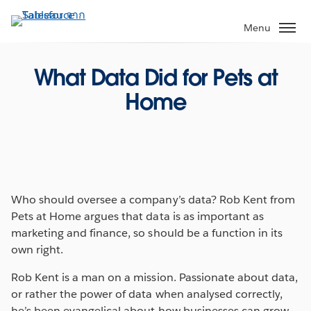
ข้าม
ไป
Menu
ที่
เนื้อหา
What Data Did for Pets at
หลัก
Home
Who should oversee a company’s data? Rob Kent from
Pets at Home argues that data is as important as
marketing and finance, so should be a function in its
own right.
Rob Kent is a man on a mission. Passionate about data,
or rather the power of data when analysed correctly,
he’s been evangelical about how businesses can grow