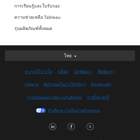
การเรียนรู้และใบรับรอง
ความช่วยเหลือ Tableau
รุ่นผลิตภัณฑ์ทั้งหมด
ไทย
ไทย
Deutsch
ความไว้วางใจ
บล็อก
นักพัฒนา
ติดต่อเรา
English (UK)
English (US)
กฎหมาย
ข้อกำหนดในการให้บริการ
ข้อมูลส่วนตัว
Español
การเปิดเผยอย่างมีความรับผิดชอบ
การตั้งค่าคุกกี้
Français (Canada)
Français (France)
ตัวเลือกความเป็นส่วนตัวของคุณ
Italiano
L
F
T
日本語
i
a
w
한국어